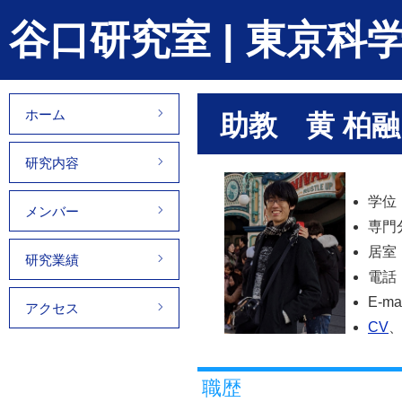
谷口研究室 | 東京
ホーム
助教 黄 柏融（
研究内容
学位
メンバー
専門
居室
研究業績
電話： 
E-mai
アクセス
CV
職歴